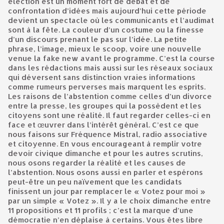
élection est un moment fort de débat et de
confrontation d’idées mais aujourd’hui cette période
devient un spectacle où les communicants et l’audimat
sont à la fête. La couleur d’un costume ou la finesse
d’un discours prenant le pas sur l’idée. La petite
phrase, l’image, mieux le scoop, voire une nouvelle
venue la fake new avant le programme. C’est la course
dans les rédactions mais aussi sur les réseaux sociaux
qui déversent sans distinction vraies informations
comme rumeurs perverses mais marquent les esprits.
Les raisons de l’abstention comme celles d’un divorce
entre la presse, les groupes qui la possèdent et les
citoyens sont une réalité. Il faut regarder celles-ci en
face et œuvrer dans l’intérêt général. C’est ce que
nous faisons sur Fréquence Mistral, radio associative
et citoyenne. En vous encourageant à remplir votre
devoir civique dimanche et pour les autres scrutins,
nous osons regarder la réalité et les causes de
l’abstention. Nous osons aussi en parler et espérons
peut-être un peu naïvement que les candidats
finissent un jour par remplacer le « Votez pour moi »
par un simple « Votez ». Il y a le choix dimanche entre
11 propositions et 11 profils ; c’est la marque d’une
démocratie n’en déplaise à certains. Vous êtes libre