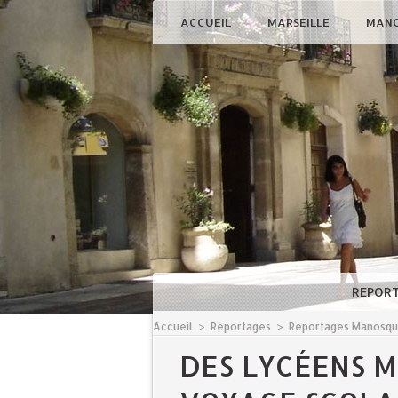
ACCUEIL
MARSEILLE
MAN
REPOR
Accueil
>
Reportages
>
Reportages Manosq
DES LYCÉENS 