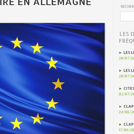
IRE EN ALLEMAGNE
RECHER
LES 
FRÉQ
LES L
20/07/2
LES L
20/07/2
CITE
02/07/2
CLAP
24/06/2
CLAP
17/06/2