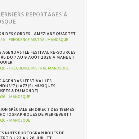
DERNIERS REPORTAGES À
SQUE
ON DES CORDES - AMÉZIANE QUARTET
026
-
FRÉQUENCE MISTRAL MANOSQUE
S AGENDAS ! LE FESTIVAL RE-SOURCES,
 #5 DU 7 AU 9 AOÛT 2026 À MANE ET
QUIER
026
-
FRÉQUENCE MISTRAL MANOSQUE
S AGENDAS ! FESTIVAL LES
NDUS#7 (JAZZ(S), MUSIQUES
ISÉES & DU MONDE)
026
-
MANOSQUE
SION SPÉCIALE EN DIRECT DES 18EMES
PHOTOGRAPHIQUES DE PIERREVERT !
026
-
MANOSQUE
ES NUITS PHOTOGRAPHIQUES DE
ERT DU 23 AU 26 JUILLET