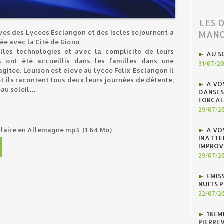
LES 
MANO
ves des Lycées Esclangon et des Iscles séjournent à
ée avec la Cité de Giono.
les technologies et avec la complicité de leurs
AU S
 ont été accueillis dans les familles dans une
31/07/2
itée. Louison est élève au lycée Félix Esclangon il
et ils racontent tous deux leurs journées de détente,
A VO
eau soleil…
DANSES
FORCAL
29/07/2
A VO
olaire en Allemagne.mp3
(1.64 Mo)
INATTE
IMPROV
29/07/2
EMIS
NUITS 
22/07/2
18EM
PIERREV