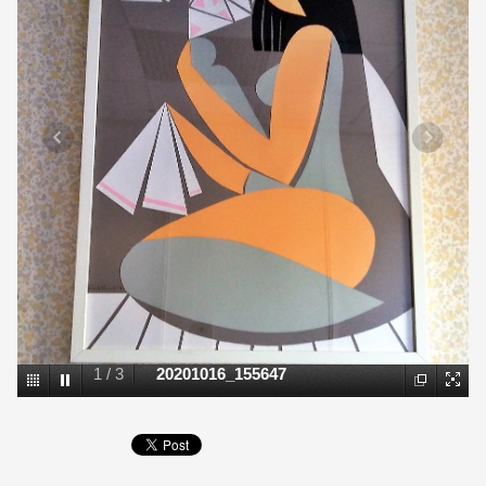
1
/
3
20201016_155647