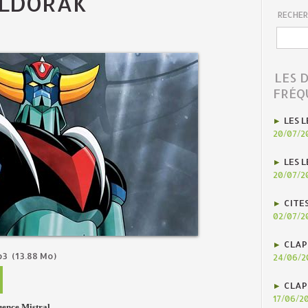
OLDORAK
RECHER
LES 
FRÉQ
LES L
20/07/2
LES L
20/07/2
CITE
02/07/2
CLAP
p3
(13.88 Mo)
24/06/2
CLAP
17/06/2
ence Mistral
.