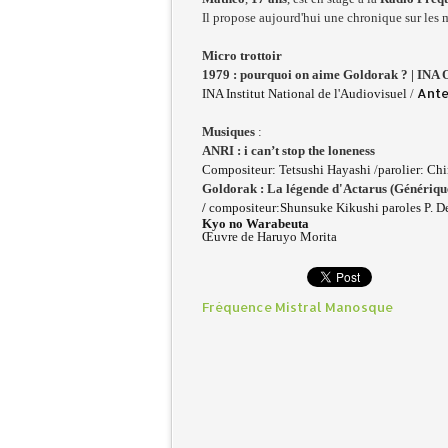
Il propose
aujourd'hui
une
chronique sur les
m
Micro trottoir
1979 : pourquoi on aime Goldorak ? | INA O
Ante
INA Institut National de l'Audiovisuel
/
Musiques
:
ANRI : i can’t stop the loneness
Comp
ositeur
: Tetsushi Hayashi
/
parolier
: Ch
Goldorak : La légende d'Actarus
(Générique
/
compositeur:Shunsuke Kikushi paroles P. D
Kyo no Warabeuta
Œuvre de Haruyo Morita
Fréquence Mistral Manosque