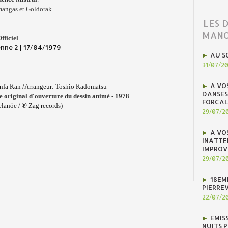
angas et Goldorak
.
LES 
MANO
fficiel
nne 2 | 17/04/1979
AU S
31/07/2
A VO
infa Kan /Arrange
u
r: Toshio Kadomatsu
DANSES
 original d'ouverture du dessin animé - 1978
FORCAL
℗
elanöe /
Zag records)
29/07/2
A VO
INATTE
IMPROV
29/07/2
18EM
PIERREV
22/07/2
EMIS
NUITS 