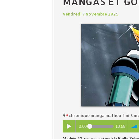
MANGAS ET G
Vendredi 7 Novembre 2025
chronique manga matheo fini 3.m
0:00
10:59
Mathéo
,
17 ans
, e
s
t en stage à
la
Radio Fréqu