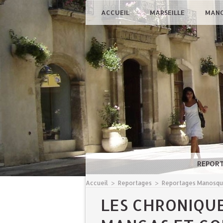
ACCUEIL
MARSEILLE
MAN
REPOR
Accueil
>
Reportages
>
Reportages Manosq
LES CHRONIQUE