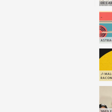
DE CA
ASTRAG
🎶 MA
RACONT
100% F