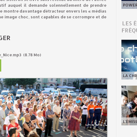
POWER 
écutif auquel il demande solennellement de prendre
 se montre davantage détracteur envers les « médias
une image choc, sont capables de se corrompre et de
LES 
FRÉQ
GER
e_Nice.mp3
(8.78 Mo)
LA CHR
L'ÉMIS