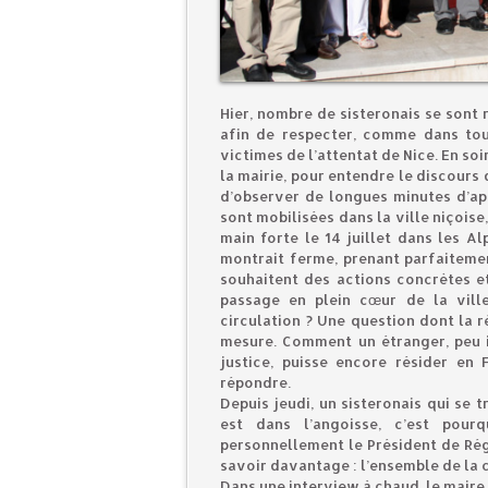
Hier, nombre de sisteronais se sont 
afin de respecter, comme dans tou
victimes de l’attentat de Nice. En so
la mairie, pour entendre le discours
d’observer de longues minutes d’ap
sont mobilisées dans la ville niçoise
main forte le 14 juillet dans les Al
montrait ferme, prenant parfaitemen
souhaitent des actions concrètes 
passage en plein cœur de la vill
circulation ? Une question dont la 
mesure. Comment un étranger, peu i
justice, puisse encore résider en
répondre.
Depuis jeudi, un sisteronais qui se t
est dans l’angoisse, c’est pour
personnellement le Président de Régi
savoir davantage : l’ensemble de la
Dans une interview à chaud, le maire 