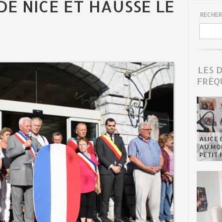
DE NICE ET HAUSSE LE
RECHER
LES 
FRÉQ
ALICE 
AU MON
PETIT 