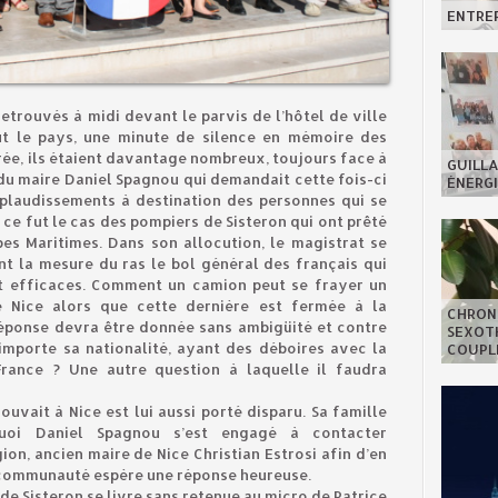
ENTREP
retrouvés à midi devant le parvis de l’hôtel de ville
t le pays, une minute de silence en mémoire des
irée, ils étaient davantage nombreux, toujours face à
GUILLA
 du maire Daniel Spagnou qui demandait cette fois-ci
ÉNERGI
plaudissements à destination des personnes qui se
, ce fut le cas des pompiers de Sisteron qui ont prêté
pes Maritimes. Dans son allocution, le magistrat se
t la mesure du ras le bol général des français qui
et efficaces. Comment un camion peut se frayer un
e Nice alors que cette dernière est fermée à la
CHRON
réponse devra être donnée sans ambigüité et contre
SEXOTH
mporte sa nationalité, ayant des déboires avec la
COUPL
 France ? Une autre question à laquelle il faudra
rouvait à Nice est lui aussi porté disparu. Sa famille
quoi Daniel Spagnou s’est engagé à contacter
on, ancien maire de Nice Christian Estrosi afin d’en
 communauté espère une réponse heureuse.
de Sisteron se livre sans retenue au micro de Patrice