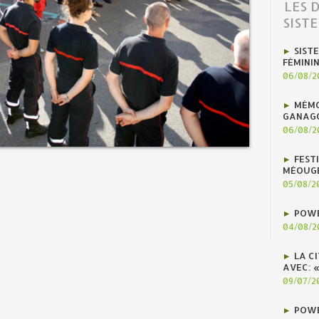
LES 
SIST
SIST
FÉMINI
06/08/2
MÉMO
GANAG
06/08/2
FEST
MÉOUG
05/08/2
POWE
04/08/2
LA C
AVEC: 
09/07/2
POWE