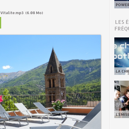
POWER 
 Vitalite.mp3
(6.08 Mo)
LES 
FRÉQ
LA CHR
L'ÉMIS