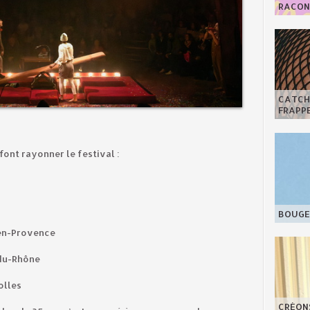
RACONT
CATCHY
FRAPPE
font rayonner le festival :
BOUGE 
x-en-Provence
-du-Rhône
rolles
CRÉON