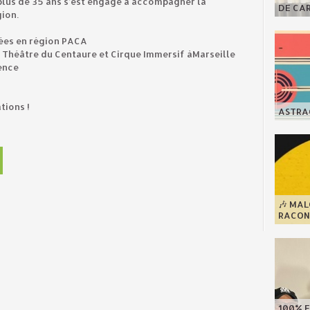
 plus de 35 ans s’est engagé à accompagner la
DE CA
gion.
sées en région PACA
Le Théâtre du Centaure et Cirque Immersif àMarseille
vence
tions !
ASTRAG
🎶 MA
RACONT
100% F