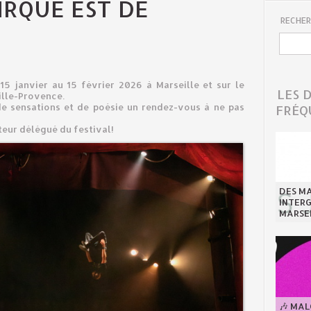
IRQUE EST DE
RECHER
15 janvier au 15 février 2026 à Marseille et sur le
LES 
ille-Provence.
de sensations et de poésie un rendez-vous à ne pas
FRÉQ
eur délégué du festival!
DES MA
INTER
MARSE
🎶 MA