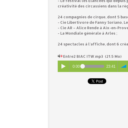
- Le festival les Élancées qui depuis
créativité des circassiens dans la ré
24 compagnies de cirque, dont 5 ba
- Cie Libertivore de Fanny Soriano, 
- Cie AR – Alice Rende à Aix-en-Pro
- La Mondiale générale à Arles ;
24 spectacles à l’affiche, dont 6 créa
Entre2 BIAC ITW.mp3
(21.5 Mo)
0:00
23:41