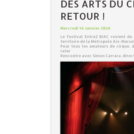
DES ARTS DU C
RETOUR !
Mercredi 14 Janvier 2026
Le festival Entre2 BIAC revient du 
territoire de la Métropole Aix-Marse
Pour tous les amateurs de cirque, 
rater
Rencontre avec Simon Carrara, direct