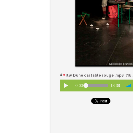
Itw Dune cartable rouge .mp3
(16.
0:00
18:38