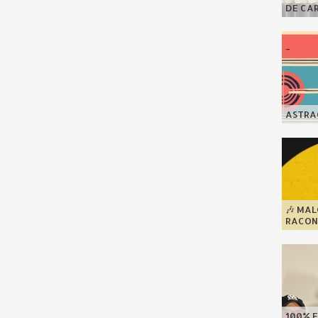
DE CA
ASTRAG
🎶 MA
RACONT
100% F