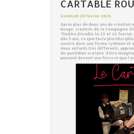
CARTABLE ROU
Vendredi 20 Février 2026
Après plus de deux ans de création e
Rouge, création de la Compagnie DU
Théâtre Divadlo le 23 et 24 fevrier,
dès 5 ans, ce spectacle pluridiscipli
sonore dans une forme rythmée et vi
deux enfants très différents, apprenn
du quotidien scolaire. Entre imagina
peuvent devenir une force et que l’e