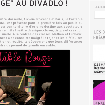
GE" AU DIVADLO !
RECHER
ntre Marseille, Aix-en-Provence et Paris, Le Cartable
NE, est présenté pour la première fois au public au
 sur son territoire d’origine destiné aux spectateurs
naire mêle théâtre physique, clown, cirque et création
LES 
suelle. À la rentrée des classes, Mathéo et Ludovic,
FRÉQ
ent à se connaître malgré le rejet et les difficultés
tion et réalité, ils découvrent que leurs différences
ntraide permet de grandir ensemble.
DES MA
INTER
MARSE
🎶 MA