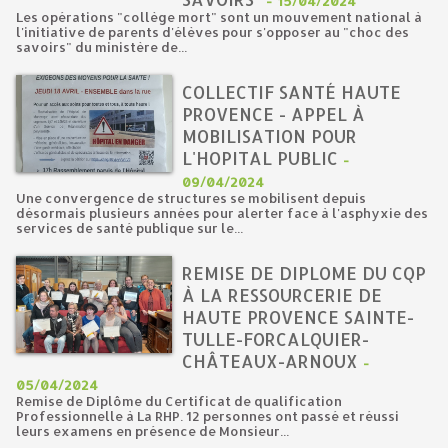
-
15/04/2024
Les opérations "collège mort" sont un mouvement national à
l'initiative de parents d'élèves pour s'opposer au "choc des
savoirs" du ministère de...
COLLECTIF SANTÉ HAUTE
PROVENCE - APPEL À
MOBILISATION POUR
L'HOPITAL PUBLIC
-
09/04/2024
Une convergence de structures se mobilisent depuis
désormais plusieurs années pour alerter face à l'asphyxie des
services de santé publique sur le...
REMISE DE DIPLOME DU CQP
À LA RESSOURCERIE DE
HAUTE PROVENCE SAINTE-
TULLE-FORCALQUIER-
CHÂTEAUX-ARNOUX
-
05/04/2024
Remise de Diplôme du Certificat de qualification
Professionnelle à La RHP. 12 personnes ont passé et réussi
leurs examens en présence de Monsieur...