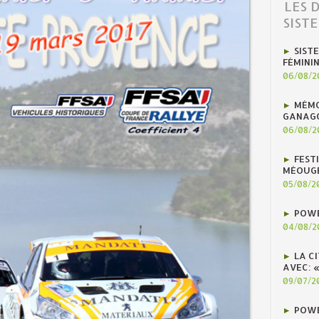
LES 
SIST
SIST
FÉMINI
06/08/2
MÉMO
GANAG
06/08/2
FEST
MÉOUG
05/08/2
POWE
04/08/2
LA C
AVEC: 
09/07/2
POWE