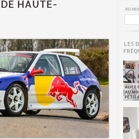
 DE HAUTE-
RECHER
LES 
FRÉQ
ALICE 
AU MON
PETIT 