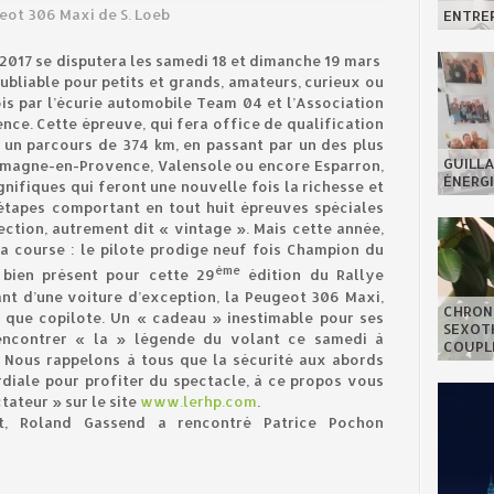
eot 306 Maxi de S. Loeb
ENTREP
2017 se disputera les samedi 18 et dimanche 19 mars
liable pour petits et grands, amateurs, curieux ou
is par l’écurie automobile Team 04 et l’Association
ce. Cette épreuve, qui fera office de qualification
 un parcours de 374 km, en passant par un des plus
GUILLA
llemagne-en-Provence, Valensole ou encore Esparron,
ÉNERGI
ifiques qui feront une nouvelle fois la richesse et
 étapes comportant en tout huit épreuves spéciales
ction, autrement dit « vintage ». Mais cette année,
a course : le pilote prodige neuf fois Champion du
ème
 bien présent pour cette 29
édition du Rallye
nt d’une voiture d’exception, la Peugeot 306 Maxi,
CHRON
que copilote. Un « cadeau » inestimable pour ses
SEXOTH
rencontrer « la » légende du volant ce samedi à
COUPL
 Nous rappelons à tous que la sécurité aux abords
rdiale pour profiter du spectacle, à ce propos vous
tateur » sur le site
www.lerhp.com
.
t, Roland Gassend a rencontré Patrice Pochon