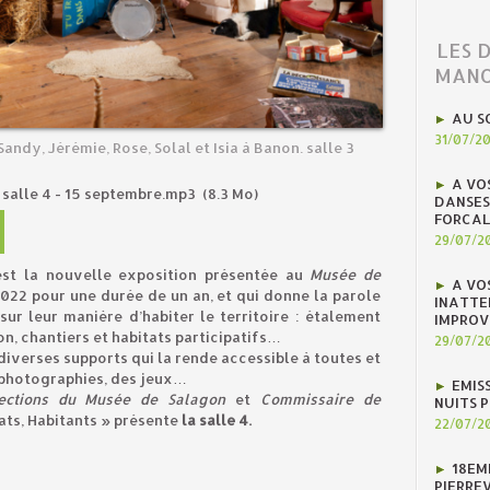
LES 
MANO
AU S
31/07/2
Sandy, Jérémie, Rose, Solal et Isia à Banon. salle 3
A VO
 salle 4 - 15 septembre.mp3
(8.3 Mo)
DANSES
FORCAL
29/07/2
c’est la nouvelle exposition présentée au
Musée de
A VO
022 pour une durée de un an, et qui donne la parole
INATTE
ur leur manière d’habiter le territoire : étalement
IMPROV
n, chantiers et habitats participatifs…
29/07/2
 diverses supports qui la rende accessible à toutes et
s photographies, des jeux…
EMIS
lections du Musée de Salagon
et
Commissaire de
NUITS 
ats, Habitants » présente
la salle 4.
22/07/2
18EM
PIERREV