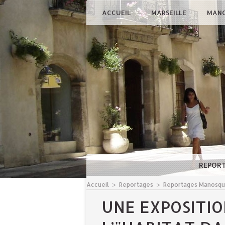
ACCUEIL
MARSEILLE
MAN
REPOR
Accueil
>
Reportages
>
Reportages Manosq
UNE EXPOSITI