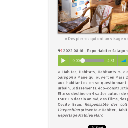
« Des pierres qui ont un visage » 
2022 08 16 - Expo Habiter Salagon
0:00
4:31
« Habiter, Habitats, Habitants », 
Salagon
à Mane qui ouvert en Mars 2
aux habitant.es en se questionnant s
urbain, lotissements, éco-constructio
Elle se décline en 4 salles autour de
tous: un dessin animé, des films, de
Cécile Brau,
Responsable des col
l'exposition
présente « Habiter, Habit
Reportage Mathieu Marc