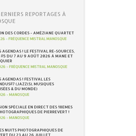
DERNIERS REPORTAGES À
SQUE
ON DES CORDES - AMÉZIANE QUARTET
026
-
FRÉQUENCE MISTRAL MANOSQUE
S AGENDAS ! LE FESTIVAL RE-SOURCES,
 #5 DU 7 AU 9 AOÛT 2026 À MANE ET
QUIER
026
-
FRÉQUENCE MISTRAL MANOSQUE
S AGENDAS ! FESTIVAL LES
NDUS#7 (JAZZ(S), MUSIQUES
ISÉES & DU MONDE)
026
-
MANOSQUE
SION SPÉCIALE EN DIRECT DES 18EMES
PHOTOGRAPHIQUES DE PIERREVERT !
026
-
MANOSQUE
ES NUITS PHOTOGRAPHIQUES DE
ERT DU 23 AU 26 JUILLET