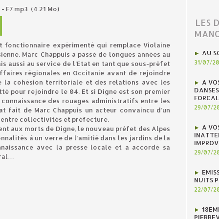
 - F7.mp3
(4.21 Mo)
LES 
MANO
ut fonctionnaire expérimenté qui remplace Violaine
AU S
sienne. Marc Chappuis a passé de longues années au
31/07/2
ais aussi au service de l’Etat en tant que sous-préfet
faires régionales en Occitanie avant de rejoindre
 la cohésion territoriale et des relations avec les
A VO
DANSES
itté pour rejoindre le 04. Et si Digne est son premier
FORCAL
 connaissance des rouages administratifs entre les
29/07/2
Etat fait de Marc Chappuis un acteur convaincu d’un
entre collectivités et préfecture.
A VO
nt aux morts de Digne, le nouveau préfet des Alpes
INATTE
nalités à un verre de l’amitié dans les jardins de la
IMPROV
onnaissance avec la presse locale et a accordé sa
29/07/2
tral…
EMIS
NUITS 
22/07/2
18EM
PIERREV