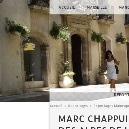
ACCUEIL
MARSEILLE
MAN
REPOR
Accueil
>
Reportages
>
Reportages Manosq
​MARC CHAPPU