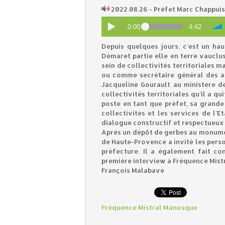
2022.08.26 - Préfet Marc Chappuis
0:00
4:42
Depuis quelques jours, c’est un ha
Démaret partie elle en terre vauclu
sein de collectivités territoriales m
ou comme secrétaire général des af
Jacqueline Gourault au ministère de
collectivités territoriales qu’il a qu
poste en tant que préfet, sa grande
collectivités et les services de l’
dialogue constructif et respectueux 
Après un dépôt de gerbes au monume
de Haute-Provence a invité les person
préfecture. Il a également fait c
première interview à Fréquence Mis
François Malabave
Fréquence Mistral Manosque