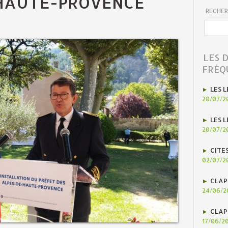
 HAUTE-PROVENCE
RECHER
LES 
FRÉQ
LES L
20/07/2
LES L
20/07/2
CITE
02/07/2
CLAP
24/06/2
CLAP
17/06/2