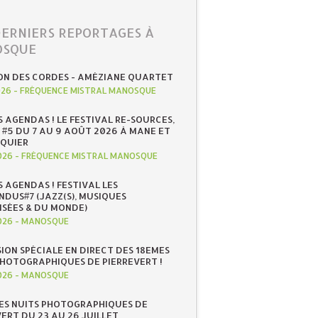
DERNIERS REPORTAGES À
SQUE
ON DES CORDES - AMÉZIANE QUARTET
026
-
FRÉQUENCE MISTRAL MANOSQUE
S AGENDAS ! LE FESTIVAL RE-SOURCES,
 #5 DU 7 AU 9 AOÛT 2026 À MANE ET
QUIER
026
-
FRÉQUENCE MISTRAL MANOSQUE
S AGENDAS ! FESTIVAL LES
NDUS#7 (JAZZ(S), MUSIQUES
ISÉES & DU MONDE)
026
-
MANOSQUE
SION SPÉCIALE EN DIRECT DES 18EMES
PHOTOGRAPHIQUES DE PIERREVERT !
026
-
MANOSQUE
ES NUITS PHOTOGRAPHIQUES DE
ERT DU 23 AU 26 JUILLET