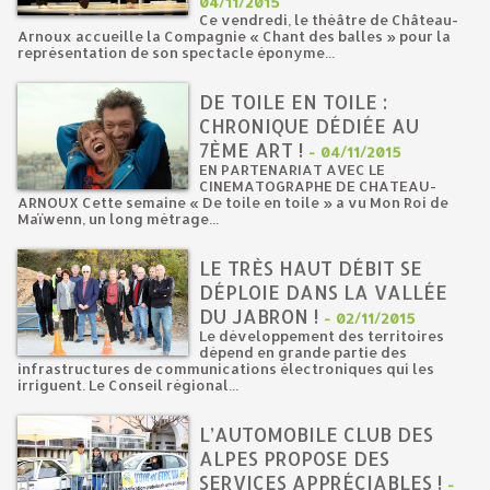
04/11/2015
Ce vendredi, le théâtre de Château-
Arnoux accueille la Compagnie « Chant des balles » pour la
représentation de son spectacle éponyme...
DE TOILE EN TOILE :
CHRONIQUE DÉDIÉE AU
7ÈME ART !
-
04/11/2015
EN PARTENARIAT AVEC LE
CINEMATOGRAPHE DE CHATEAU-
ARNOUX Cette semaine « De toile en toile » a vu Mon Roi de
Maïwenn, un long métrage...
LE TRÈS HAUT DÉBIT SE
DÉPLOIE DANS LA VALLÉE
DU JABRON !
-
02/11/2015
Le développement des territoires
dépend en grande partie des
infrastructures de communications électroniques qui les
irriguent. Le Conseil régional...
L’AUTOMOBILE CLUB DES
ALPES PROPOSE DES
SERVICES APPRÉCIABLES !
-