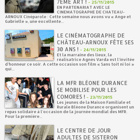
7ÈME ART !
-
25/11/2015
EN PARTENARIAT AVEC LE
CINEMATOGRAPHE DE CHATEAU-
ARNOUX Cinéparole : Cette semaine nous avons vu « Ange et
Gabrielle », une excellente...
LE CINÉMATOGRAPHE DE
CHÂTEAU-ARNOUX FÊTE SES
30 ANS !
-
24/11/2015
Et la marraine des lieux, la
réalisatrice Agnès Varda est l’invitée
d’honneur ce soir. A cette occasion son film « Sans toit ni loi »
qui...
LA MFR BLÉONE DURANCE
SE MOBILISE POUR LES
COMORES !
-
23/11/2015
Les jeunes de la Maison Familiale et
Rurale Bléone Durance organisent un
repas solidaire à l’occasion de la journée mondial des MFR.
Pour la première...
LE CENTRE DE JOUR
ADULTES DE SISTERON