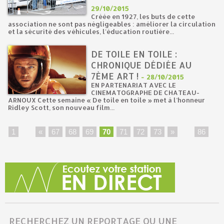
29/10/2015
Créée en 1927, les buts de cette
association ne sont pas négligeables : améliorer la circulation
et la sécurité des véhicules, l'éducation routière...
DE TOILE EN TOILE :
CHRONIQUE DÉDIÉE AU
7ÈME ART !
-
28/10/2015
EN PARTENARIAT AVEC LE
CINEMATOGRAPHE DE CHATEAU-
ARNOUX Cette semaine « De toile en toile » met à l’honneur
Ridley Scott, son nouveau film...
1
...
«
67
68
69
70
71
72
73
»
...
86
RECHERCHEZ UN REPORTAGE OU UNE