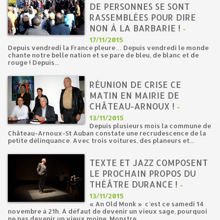
DE PERSONNES SE SONT
RASSEMBLÉES POUR DIRE
NON À LA BARBARIE !
-
17/11/2015
Depuis vendredi la France pleure… Depuis vendredi le monde
chante notre belle nation et se pare de bleu, de blanc et de
rouge ! Depuis...
RÉUNION DE CRISE CE
MATIN EN MAIRIE DE
CHÂTEAU-ARNOUX !
-
13/11/2015
Depuis plusieurs mois la commune de
Château-Arnoux-St Auban constate une recrudescence de la
petite délinquance. Avec trois voitures, des planeurs et...
TEXTE ET JAZZ COMPOSENT
LE PROCHAIN PROPOS DU
THÉÂTRE DURANCE !
-
13/11/2015
« An Old Monk » c’est ce samedi 14
novembre à 21h. À défaut de devenir un vieux sage, pourquoi
ne pas devenir un vieux moine. Monstre...