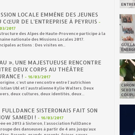
ENTREP
ISSION LOCALE EMMÈNE DES JEUNES
 CŒUR DE L’ENTREPRISE À PEYRUIS
-
/03/2017
structure des Alpes de Haute-Provence participe à la
aine nationale des Missions Locales 2017.
GUILLA
ncipales actions : Des visites en...
ÉNERGI
 AU », UNE MAJESTUEUSE RENCONTRE
NTRE DEUX CORPS AU THÉÂTRE
URANCE !
-
16/03/2017
’origine, c’est une rencontre entre l’autrichien
CHRON
istian Ubl et l’australienne Kylie Walters. Deux
SEXOTH
vers, deux cultures, deux identités, deux...
COUPL
 FULLDANCE SISTERONAIS FAIT SON
HOW SAMEDI !
-
16/03/2017
ée en 2013 à Sisteron, l’association FullDance
roupe des danseuses à partir de 4 ans jusqu’aux
ltes. Parents, grands-parents, frères, sœurs...