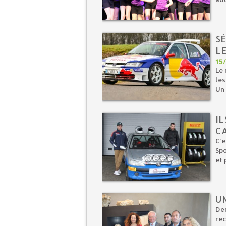
S
L
15
Le 
le
Un 
IL
C
C’e
Spo
et 
UN
Der
rec