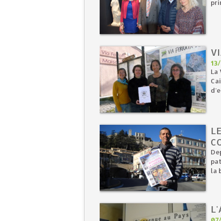
pri
V
13
La 
Cai
d’e
L
C
Dep
pat
la 
L'
07