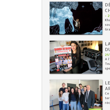
D
C
-
2
Kha
sou
Gra
L
DU
21
A l
Tea
spe
L
A
Ce 
ter
réc