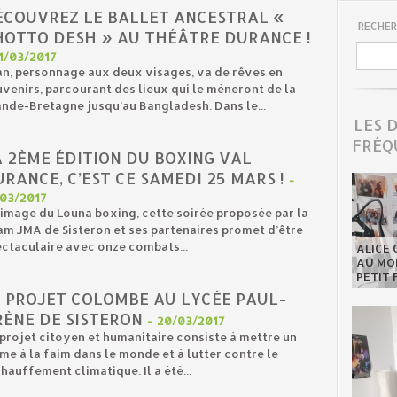
ÉCOUVREZ LE BALLET ANCESTRAL «
RECHER
HOTTO DESH » AU THÉÂTRE DURANCE !
1/03/2017
n, personnage aux deux visages, va de rêves en
venirs, parcourant des lieux qui le mèneront de la
nde-Bretagne jusqu’au Bangladesh. Dans le...
LES 
FRÉQ
A 2ÈME ÉDITION DU BOXING VAL
RANCE, C’EST CE SAMEDI 25 MARS !
-
/03/2017
’image du Louna boxing, cette soirée proposée par la
m JMA de Sisteron et ses partenaires promet d’être
ctaculaire avec onze combats...
ALICE 
AU MON
PETIT 
E PROJET COLOMBE AU LYCÉE PAUL-
RÈNE DE SISTERON
-
20/03/2017
projet citoyen et humanitaire consiste à mettre un
me à la faim dans le monde et à lutter contre le
hauffement climatique. Il a été...