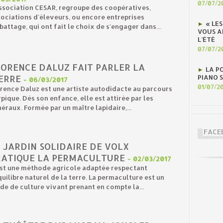
07/07/2
ssociation CESAR, regroupe des coopératives,
ociations d'éleveurs, ou encore entreprises
« LE
battage, qui ont fait le choix de s'engager dans...
VOUS A
L’ÉTÉ
07/07/2
LORENCE DALUZ FAIT PARLER LA
LA P
ERRE
PIANO 
-
06/03/2017
01/07/2
rence Daluz est une artiste autodidacte au parcours
pique. Dès son enfance, elle est attirée par les
éraux. Formée par un maître lapidaire,...
FACE
 JARDIN SOLIDAIRE DE VOLX
RATIQUE LA PERMACULTURE
-
02/03/2017
est une méthode agricole adaptée respectant
quilibre naturel de la terre. La permaculture est un
e de culture vivant prenant en compte la...