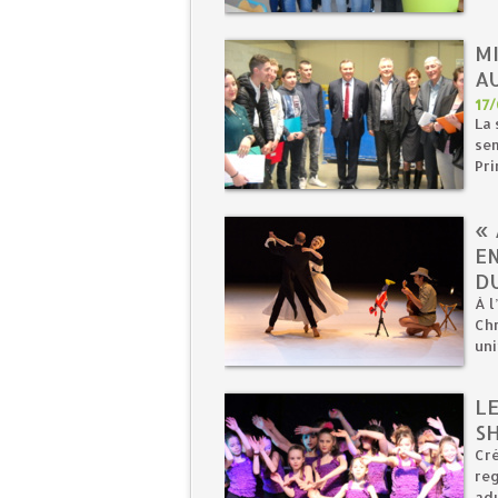
M
AU
17
La 
sem
Pri
«
E
D
À l
Chr
uni
LE
S
Cré
reg
adu