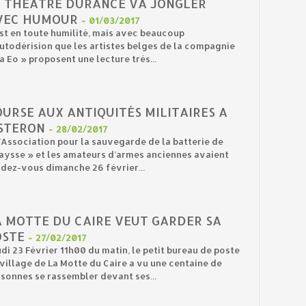
E THÉÂTRE DURANCE VA JONGLER
VEC HUMOUR
-
01/03/2017
st en toute humilité, mais avec beaucoup
utodérision que les artistes belges de la compagnie
a Eo » proposent une lecture très...
URSE AUX ANTIQUITÉS MILITAIRES A
ISTERON
-
28/02/2017
’Association pour la sauvegarde de la batterie de
aysse » et les amateurs d’armes anciennes avaient
dez-vous dimanche 26 février...
A MOTTE DU CAIRE VEUT GARDER SA
OSTE
-
27/02/2017
di 23 Février 11h00 du matin, le petit bureau de poste
village de La Motte du Caire a vu une centaine de
sonnes se rassembler devant ses...