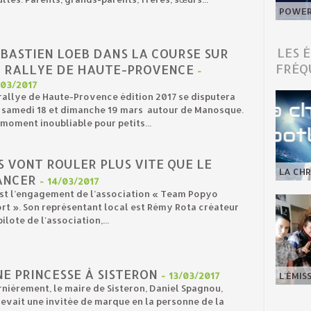
POWER 
LES 
ÉBASTIEN LOEB DANS LA COURSE SUR
FRÉQ
E RALLYE DE HAUTE-PROVENCE
-
/03/2017
rallye de Haute-Provence édition 2017 se disputera
s samedi 18 et dimanche 19 mars autour de Manosque.
moment inoubliable pour petits...
S VONT ROULER PLUS VITE QUE LE
LA CHR
ANCER
-
14/03/2017
st l’engagement de l’association « Team Popyo
rt ». Son représentant local est Rémy Rota créateur
pilote de l'association,...
E PRINCESSE À SISTERON
-
13/03/2017
L'ÉMIS
nièrement, le maire de Sisteron, Daniel Spagnou,
evait une invitée de marque en la personne de la