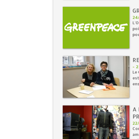
G
24
L’O
poi
pou
R
-
2
Le 
est
ens
A
P
22
Co
ama