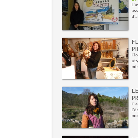
L'a
ass
d'a
F
PI
Flo
aty
min
LE
P
C’
l’é
mod