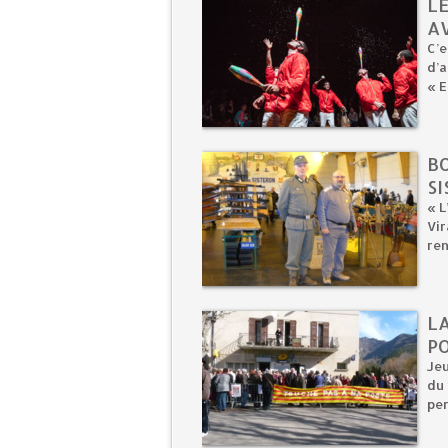
L
A
C’e
d’a
« E
BO
S
« L
Vir
ren
L
P
Jeu
du 
per