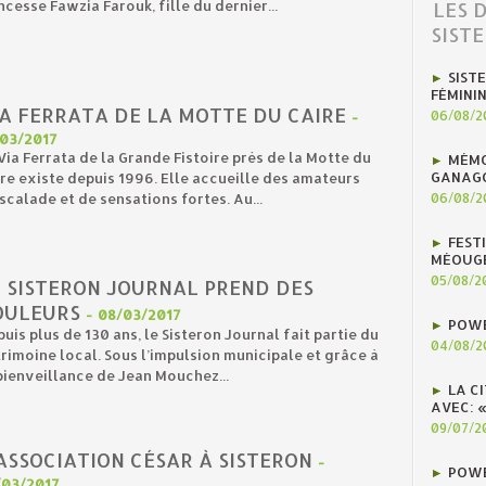
ncesse Fawzia Farouk, fille du dernier...
LES 
SIST
SIST
FÉMINI
IA FERRATA DE LA MOTTE DU CAIRE
06/08/2
-
/03/2017
Via Ferrata de la Grande Fistoire près de la Motte du
MÉMO
GANAG
re existe depuis 1996. Elle accueille des amateurs
scalade et de sensations fortes. Au...
06/08/2
FEST
MÉOUG
05/08/2
E SISTERON JOURNAL PREND DES
OULEURS
-
08/03/2017
POWE
uis plus de 130 ans, le Sisteron Journal fait partie du
04/08/2
rimoine local. Sous l’impulsion municipale et grâce à
bienveillance de Jean Mouchez...
LA C
AVEC: 
09/07/2
ASSOCIATION CÉSAR À SISTERON
-
POWE
/03/2017